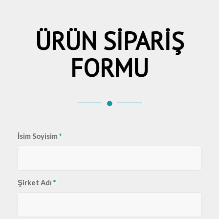
ÜRÜN SİPARİŞ
FORMU
İsim Soyisim
*
Şirket Adı
*