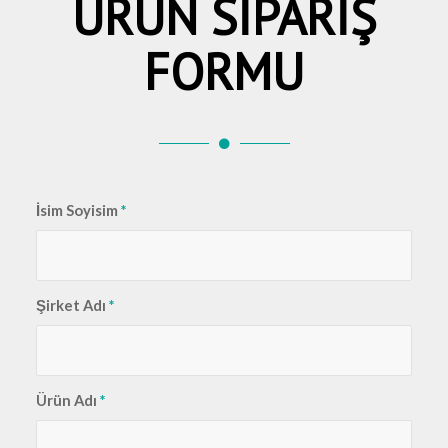
ÜRÜN SİPARİŞ
FORMU
İsim Soyisim
*
Şirket Adı
*
Ürün Adı
*