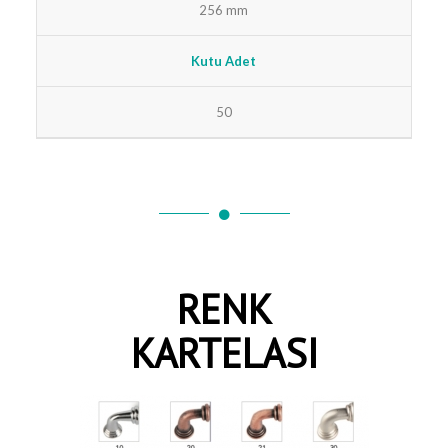
256 mm
Kutu Adet
50
RENK
KARTELASI