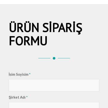
ÜRÜN SİPARİŞ
FORMU
İsim Soyisim
*
Şirket Adı
*