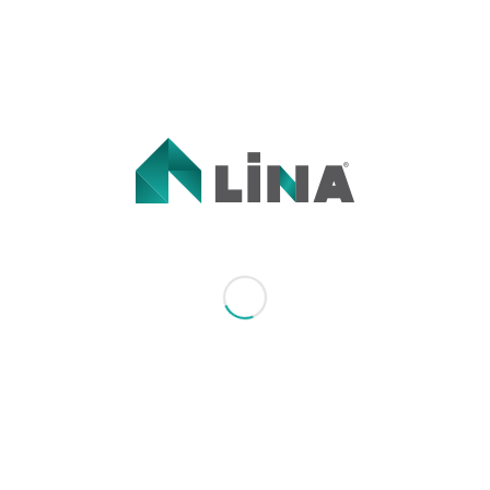
İsim Soyisim
*
Şirket Adı
*
Ürün Adı
*
Ürün Kodu
*