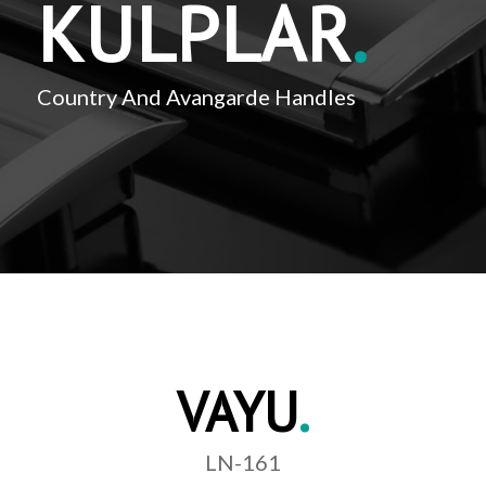
KULPLAR
.
Country And Avangarde Handles
VAYU
.
LN-161